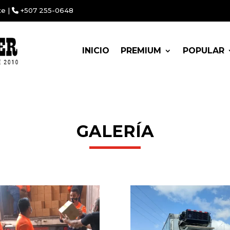
te |
+507 255-0648
INICIO
PREMIUM
POPULAR
GALERÍA