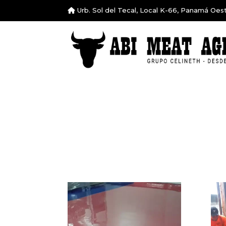
Urb. Sol del Tecal, Local K-66, Panamá Oes