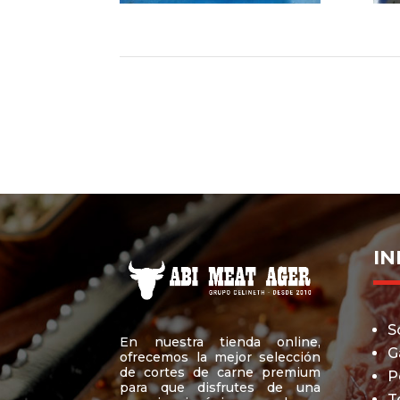
I
S
En nuestra tienda online,
G
ofrecemos la mejor selección
de cortes de carne premium
P
para que disfrutes de una
T