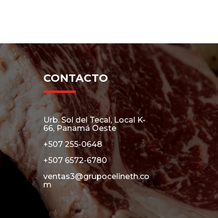
$13.80
$10.50
Las
ones
opciones
se
den
pueden
r
elegir
en
CONTACTO
la
na
página
de
ucto
producto
Urb. Sol del Tecal, Local K-
66, Panamá Oeste
+507 255-0648
+507 6572-6780
ventas3@grupocelineth.co
m