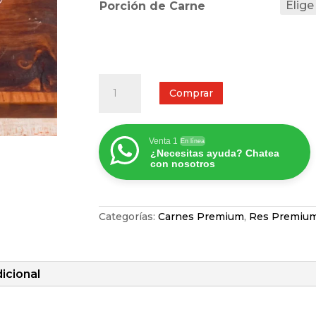
Porción de Carne
Porterhouse
de
Comprar
Res
cantidad
Venta 1
En línea
¿Necesitas ayuda? Chatea
con nosotros
Categorías:
Carnes Premium
,
Res Premiu
icional