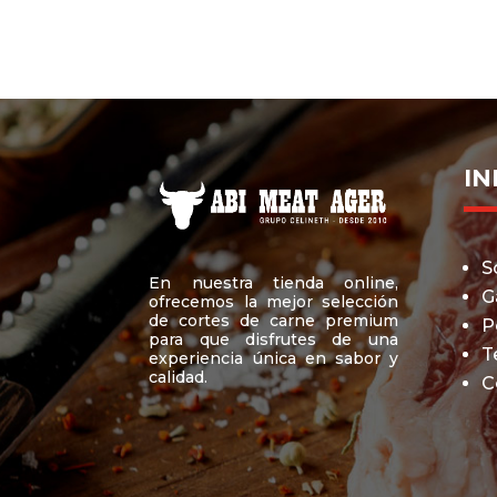
hasta
variantes.
$16.1
Las
opciones
se
pueden
elegir
I
en
la
página
S
de
En nuestra tienda online,
G
producto
ofrecemos la mejor selección
de cortes de carne premium
P
para que disfrutes de una
T
experiencia única en sabor y
calidad.
C