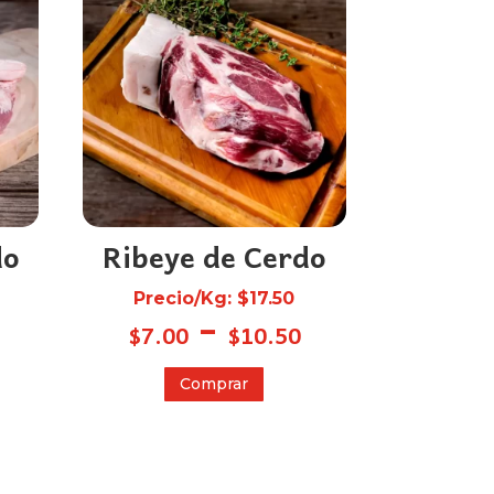
do
Ribeye de Cerdo
Precio/Kg: $17.50
Rango
Rango
-
$
7.00
$
10.50
de
de
precios:
Este
precios:
Comprar
ucto
desde
producto
desde
e
$6.90
tiene
$7.00
iples
hasta
múltiples
hasta
antes.
variantes.