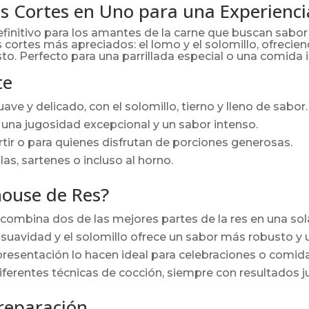
os Cortes en Uno para una Experienc
efinitivo para los amantes de la carne que buscan sabor 
 cortes más apreciados: el lomo y el solomillo, ofrecien
usto. Perfecto para una parrillada especial o una comida i
te
ve y delicado, con el solomillo, tierno y lleno de sabor.
 una jugosidad excepcional y un sabor intenso.
tir o para quienes disfrutan de porciones generosas.
las, sartenes o incluso al horno.
house de Res?
combina dos de las mejores partes de la res en una sol
suavidad y el solomillo ofrece un sabor más robusto y u
resentación lo hacen ideal para celebraciones o comid
ferentes técnicas de cocción, siempre con resultados 
reparación