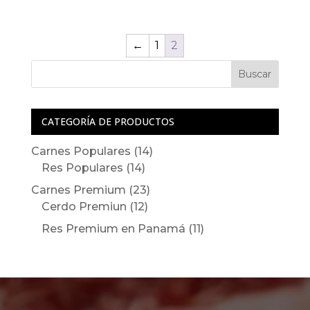
tiene
precios:
múltiples
variantes.
←
1
2
desde
Las
Buscar
opciones
$4.00
se
pueden
CATEGORÍA DE PRODUCTOS
elegir
hasta
14
Carnes Populares
14
en
14
productos
Res Populares
14
la
$9.99
productos
23
Carnes Premium
23
página
12
productos
Cerdo Premiun
12
de
productos
11
Res Premium en Panamá
11
producto
productos